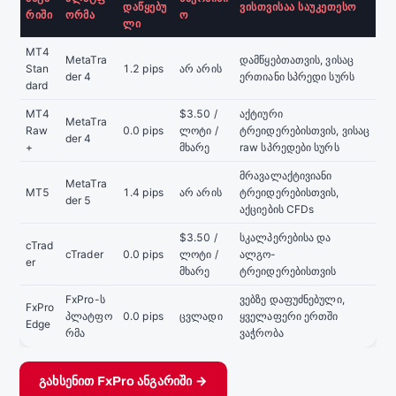
ᲓᲐᲬᲧᲔᲑᲣ
ᲕᲘᲡᲗᲕᲘᲡᲐᲐ ᲡᲐᲣᲙᲔᲗᲔᲡᲝ
ᲠᲘᲨᲘ
ᲝᲠᲛᲐ
Ო
ᲚᲘ
MT4
MetaTra
დამწყებთათვის, ვისაც
Stan
1.2 pips
არ არის
der 4
ერთიანი სპრედი სურს
dard
MT4
$3.50 /
აქტიური
MetaTra
Raw
0.0 pips
ლოტი /
ტრეიდერებისთვის, ვისაც
der 4
+
მხარე
raw სპრედები სურს
მრავალაქტივიანი
MetaTra
MT5
1.4 pips
არ არის
ტრეიდერებისთვის,
der 5
აქციების CFDs
$3.50 /
სკალპერებისა და
cTrad
cTrader
0.0 pips
ლოტი /
ალგო-
er
მხარე
ტრეიდერებისთვის
FxPro-ს
ვებზე დაფუძნებული,
FxPro
პლატფო
0.0 pips
ცვლადი
ყველაფერი ერთში
Edge
რმა
ვაჭრობა
გახსენით FxPro ანგარიში →