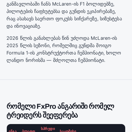
განმავლობაში ჩანს McLaren-ის F1 ბოლიდებზე,
პილოტების ჩაფხუტებსა და გუნდის ეკიპირებაზე,
რაც ასახავს საერთო ფოკუსს სიჩქარეზე, სიზუსტესა
და ინოვაციაზე.
2026 წლის განახლებას წინ უძღოდა McLaren-ის
2025 წლის სეზონი, რომელშიც გუნდმა მოიგო
Formula 1-ის კონსტრუქტორთა ჩემპიონატი, ხოლო
ლანდო ნორისმა — მძღოლთა ჩემპიონატი.
რომელი FxPro ანგარიში რომელ
ტრეიდერს შეეფერება
ᲡᲞᲠᲔᲓᲘ
ᲐᲜᲒᲐ
ᲞᲚᲐᲢᲤ
ᲡᲐᲙᲝᲛᲘᲡᲘ