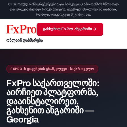
CFDs რთული ინსტრუმენტებია და ბერკეტის გამო თანხის სწრაფად
დაკარგვის მაღალ რისკს შეიცავს. ივაჭრეთ მხოლოდ იმ თანხით,
რომლის დაკარგვაც შეგიძლიათ.
გახსენით FxPro ანგარიში →
ონლაინ დახმარება
FXPRO-Ს ᲓᲐᲧᲔᲜᲔᲑᲘᲡ ᲒᲖᲐᲛᲙᲕᲚᲔᲕᲘ · ᲡᲐᲥᲐᲠᲗᲕᲔᲚᲝ
FxPro საქართველოში:
აირჩიეთ პლატფორმა,
დააინსტალირეთ,
გახსენით ანგარიში —
Georgia